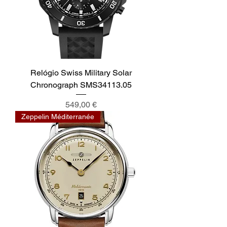
Relógio Swiss Military Solar
Chronograph SMS34113.05
Preço
549,00 €
Zeppelin Méditerranée