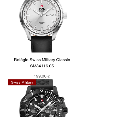
Relógio Swiss Military Classic
SM34116.05
Preço
199,00 €
Swiss Military