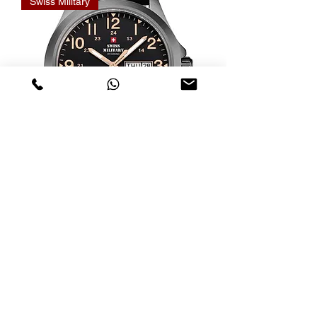
Swiss Military
Relógio Swiss Military Quartz
SMP36040.31
Esgotado
Swiss Military