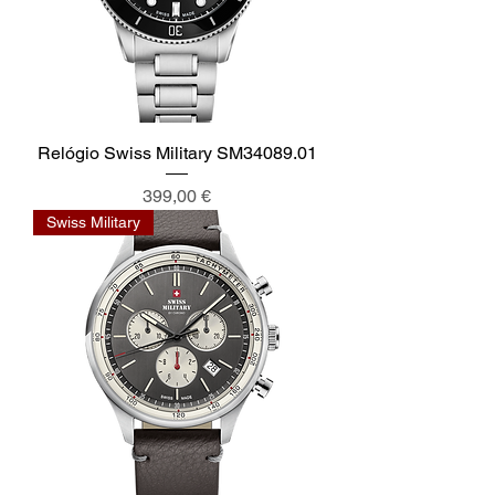
Relógio Swiss Military SM34089.01
Preço
399,00 €
Swiss Military