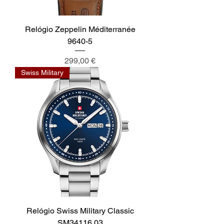
Relógio Zeppelin Méditerranée
9640-5
Preço
299,00 €
Swiss Military
Relógio Swiss Military Classic
SM34116.03