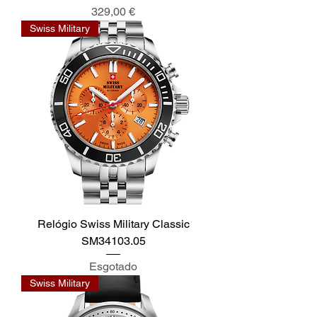
Preço
329,00 €
Swiss Military
Relógio Swiss Military Classic
SM34103.05
Esgotado
Swiss Military