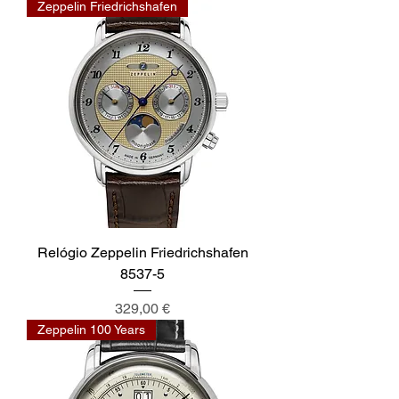
Zeppelin Friedrichshafen
Relógio Zeppelin Friedrichshafen
8537-5
Preço
329,00 €
Zeppelin 100 Years