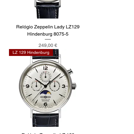
Relógio Zeppelin Lady LZ129
Hindenburg 8075-5
Preço
249,00 €
LZ 129 Hindenburg