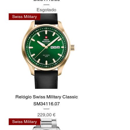
Esgotado
Swiss Military
Relógio Swiss Military Classic
SM34116.07
Preço
229,00 €
Swiss Military