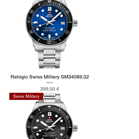
Relógio Swiss Military SM34089.02
Preço
399,00 €
Swiss Military