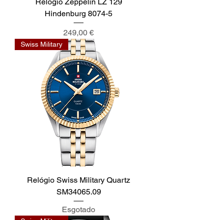
Relógio Zeppelin LZ 129
Hindenburg 8074-5
Preço
249,00 €
Swiss Military
Relógio Swiss Military Quartz
SM34065.09
Esgotado