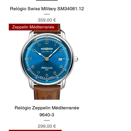
Relógio Swiss Military SM34081.12
Preço
359,00 €
Zeppelin Méditerranée
Relógio Zeppelin Méditerranée
9640-3
Preço
299,00 €