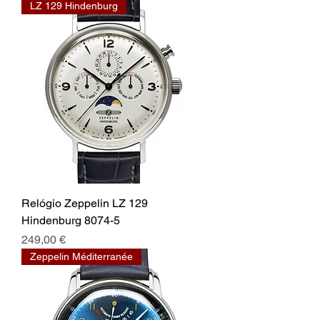
LZ 129 Hindenburg
Relógio Zeppelin LZ 129
Hindenburg 8074-5
Preço
249,00 €
Zeppelin Méditerranée