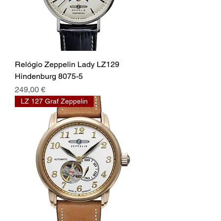
Relógio Zeppelin Lady LZ129
Hindenburg 8075-5
Preço
249,00 €
LZ 127 Graf Zeppelin