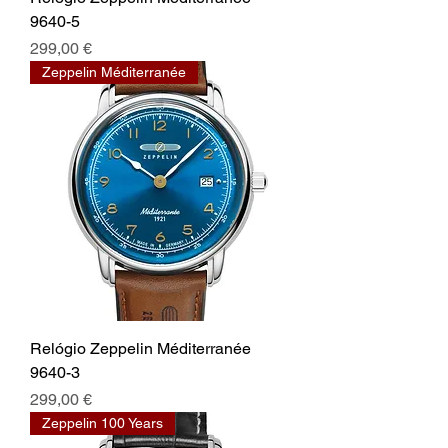
9640-5
Preço
299,00 €
Zeppelin Méditerranée
Relógio Zeppelin Méditerranée
9640-3
Preço
299,00 €
Zeppelin 100 Years