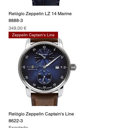
Relógio Zeppelin LZ 14 Marine
8888-3
Preço
349,00 €
Zeppelin Captain's Line
Relógio Zeppelin Captain's Line
8622-3
Esgotado