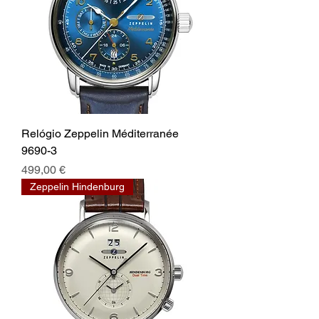
Relógio Zeppelin Méditerranée
9690-3
Preço
499,00 €
Zeppelin Hindenburg