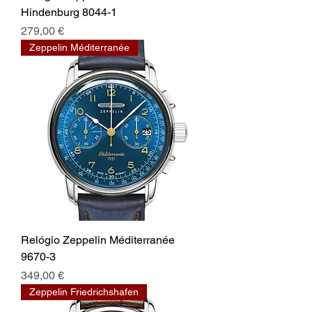
Hindenburg 8044-1
Preço
279,00 €
Zeppelin Méditerranée
Relógio Zeppelin Méditerranée
9670-3
Preço
349,00 €
Zeppelin Friedrichshafen