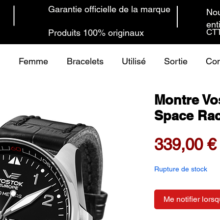
Garantie officielle de la marque
Nou
ent
CTT
Produits 100% originaux
Femme
Bracelets
Utilisé
Sortie
Con
Montre Vo
Space Ra
339,00 €
Rupture de stock
Me notifier lorsq