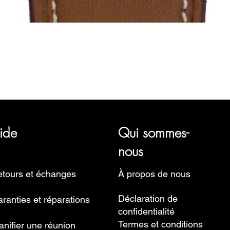
Aperçu rapide
représentant plusieurs marques horlogères, telles que Bauhaus, 
Ruhla, Martin Braun, Swiss Military, Sturmanskie et Zeppelin.
ide
Qui sommes-
nous
tours et échanges
À propos de nous
Déclaration de
ranties et réparations
confidentialité
Termes et conditions
anifier une réunion