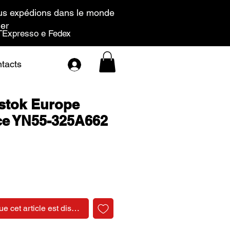
s expédions dans le monde
ier
Expresso e Fedex
tacts
stok Europe
ce YN55-325A662
Prix
ue cet article est disponible