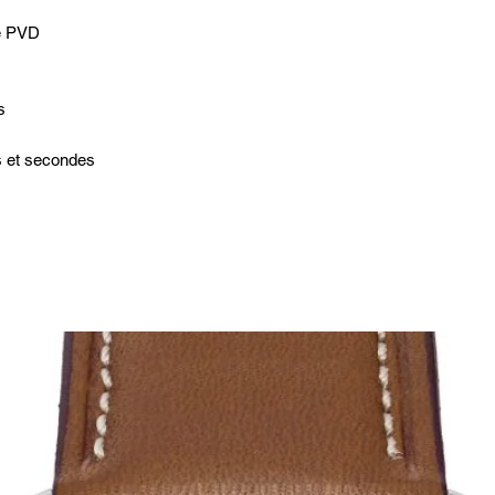
le PVD
s
s et secondes