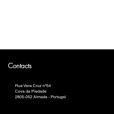
Relógio Bauhaus
Prix
499,00 €
Fortis, Iron Annie, Vostok Europe,
Contacts
Rua Vera Cruz nº54
Cova da Piedade
2805-052 Almada - Portugal