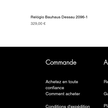
Relógio Bauhaus Dessau 2096-1
Prix
329,00 €
SRI a plus de 20 ans d'histoire, 
Commande
A
Achetez en toute
Re
confiance
Comment acheter
Ga
Pl
Conditions d'expédition