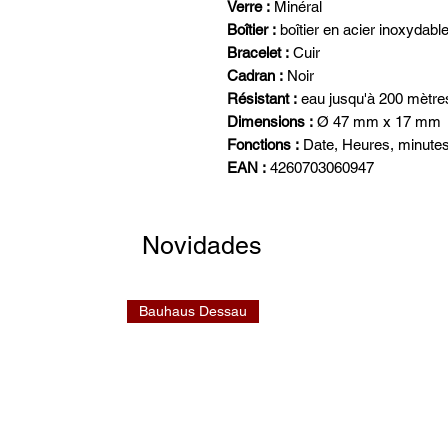
Verre :
Minéral
Boîtier :
boîtier en acier inoxydab
Bracelet :
Cuir
Cadran :
Noir
Résistant :
eau jusqu'à 200 mètre
Dimensions :
Ø 47 mm x 17 mm
Fonctions :
Date, Heures, minute
EAN :
4260703060947
Novidades
Bauhaus Dessau