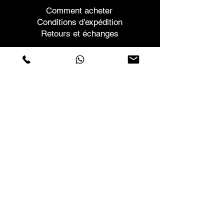
Comment acheter
Conditions d'expédition
Retours et échanges
Aide
Garanties et réparations
Planifier une réunion
Achetez en toute confiance
F.a.q.
Qui sommes-nous
À propos de nous
Déclaration de confidentialité
Termes et conditions
Politique relative aux cookies
Magasins