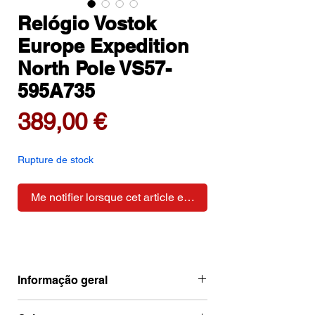
Relógio Vostok
Europe Expedition
North Pole VS57-
595A735
Prix
389,00 €
Rupture de stock
Me notifier lorsque cet article est disponible
Informação geral
Ean
4260703063283