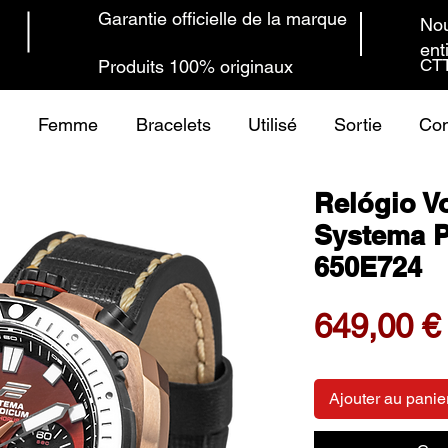
Garantie officielle de la marque
Nou
ent
CTT
Produits 100% originaux
Femme
Bracelets
Utilisé
Sortie
Con
Relógio V
Systema P
650E724
649,00 €
Ajouter au panie