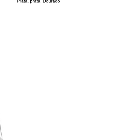
Prata, prata, Dourado
Bauhaus Dessau