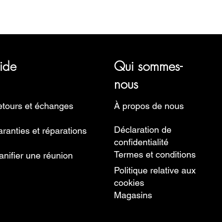
représentant plusieurs marques horlogères, telles que Bauhaus, 
Ruhla, Martin Braun, Swiss Military, Sturmanskie et Zeppelin.
ide
Qui sommes-
nous
tours et échanges
À propos de nous
Déclaration de
ranties et réparations
confidentialité
Termes et conditions
anifier une réunion
Politique relative aux
cookies
Magasins