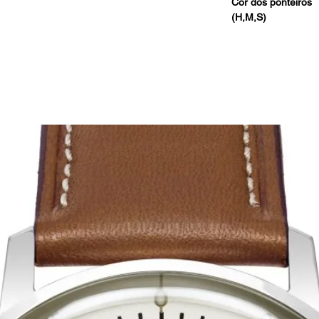
Cor dos ponteiros
(H,M,S)