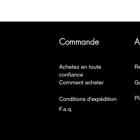
SRI a plus de 20 ans d'histoire, 
Commande
A
Achetez en toute
Re
confiance
Comment acheter
Ga
Pl
Conditions d'expédition
F.a.q.