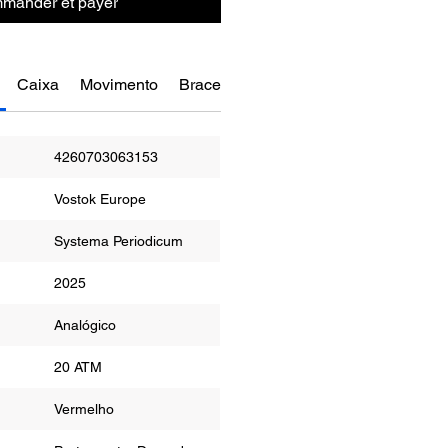
mander et payer
Caixa
Movimento
Bracelete
Funções
Manual do re
4260703063153
Vostok Europe
Systema Periodicum
2025
or
Analógico
ua
20 ATM
r
Vermelho