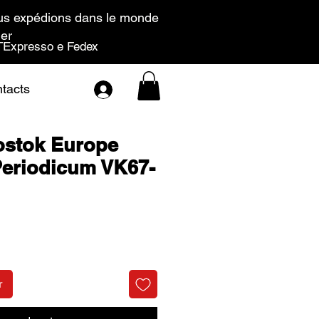
s expédions dans le monde
ier
Expresso e Fedex
tacts
ostok Europe
eriodicum VK67-
Prix
r