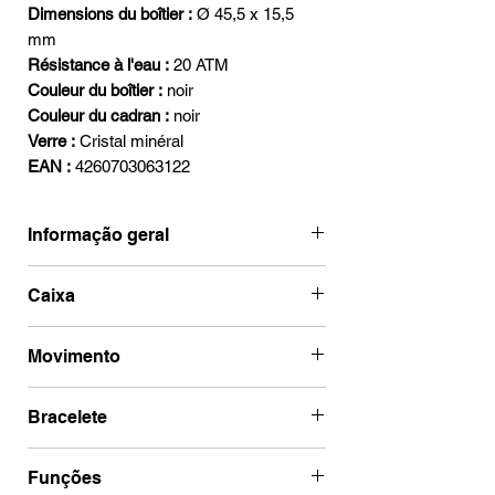
Dimensions du boîtier :
Ø 45,5 x 15,5
mm
Résistance à l'eau :
20 ATM
Couleur du boîtier :
noir
Couleur du cadran :
noir
Verre :
Cristal minéral
EAN :
4260703063122
Informação geral
Ean
4260703063122
Caixa
Marca
Vostok Europe
Código de caixa
VK67-
Movimento
650E721
Categoria
Systema
Periodicum
Marca de
Seiko
Bracelete
Diâmetro
46 mm
movimento
Ano
2024
Espessura da Caixa
15.5 mm
Tipo Bracelete
Couro
Funções