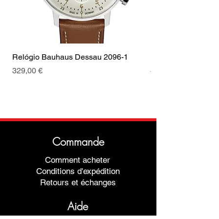
Relógio Bauhaus Dessau 2096-1
Relógio Bauhaus D
Prix
Prix
329,00 €
499,00 €
Commande
Comment acheter
Conditions d'expédition
Retours et échanges
Aide