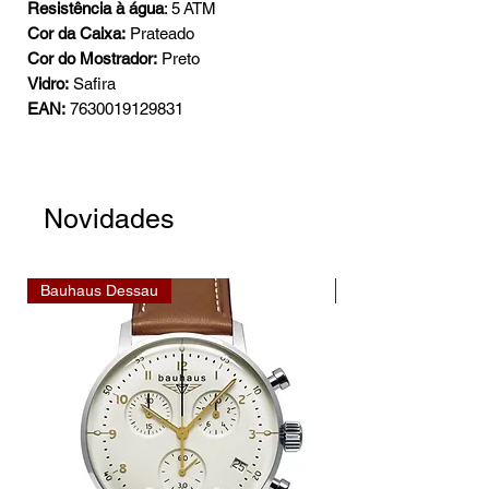
Resistência à água
: 5 ATM
Cor da Caixa:
Prateado
Cor do Mostrador:
Preto
Vidro:
Safira
EAN:
7630019129831
Novidades
Bauhaus Dessau
Bauhaus Dessau