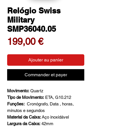
Relógio Swiss
Military
SMP36040.05
Prix
199,00 €
Ajouter au panier
Commander et payer
Movimento:
Quartz
Tipo de Movimento:
ETA, G10.212
Funções:
Cronógrafo,
Data , horas,
minutos e segundos
Material da Caixa:
Aço inoxidável
Largura da Caixa:
42mm