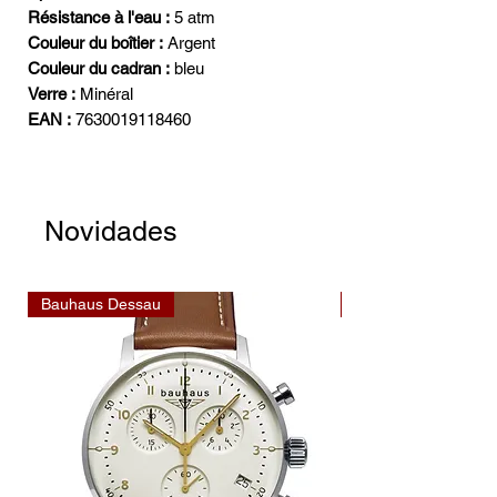
Résistance à l'eau :
5 atm
Couleur du boîtier :
Argent
Couleur du cadran :
bleu
Verre :
Minéral
EAN :
7630019118460
Novidades
Bauhaus Dessau
Bauhaus Dessau