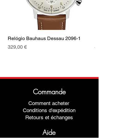
Relógio Bauhaus Dessau 2096-1
Relógio Bauhaus D
Prix
Prix
329,00 €
499,00 €
Commande
Comment acheter
Conditions d'expédition
Retours et échanges
Aide