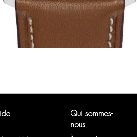
Aperçu rapide
représentant plusieurs marques horlogères, telles que Bauhaus, 
Ruhla, Martin Braun, Swiss Military, Sturmanskie et Zeppelin.
ide
Qui sommes-
nous