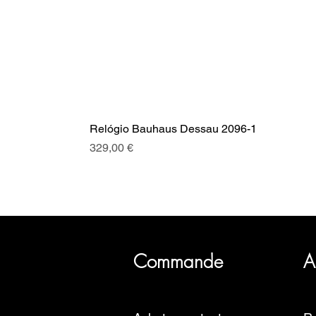
Relógio Bauhaus Dessau 2096-1
Prix
329,00 €
SRI a plus de 20 ans d'histoire, 
Commande
A