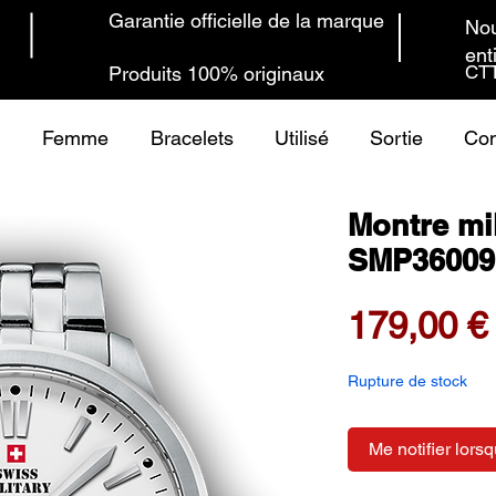
Garantie officielle de la marque
Nou
ent
CTT
Produits 100% originaux
Femme
Bracelets
Utilisé
Sortie
Con
Montre mil
SMP36009
179,00 €
Rupture de stock
Me notifier lorsq