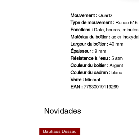
Mouvement :
Quartz
Type de mouvement :
Ronde 515
Fonctions :
Date, heures, minutes
Matériau du boîtier :
acier inoxyda
Largeur du boîtier :
40 mm
Épaisseur :
9 mm
Résistance à l'eau :
5 atm
Couleur du boîtier :
Argent
Couleur du cadran :
blanc
Verre :
Minéral
EAN :
77630019119269
Novidades
Bauhaus Dessau