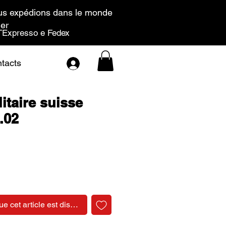
s expédions dans le monde
ier
Expresso e Fedex
tacts
itaire suisse
.02
Prix
ue cet article est disponible