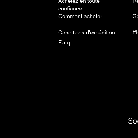
Achetez en toute
Re
confiance
Comment acheter
Ga
Pl
Conditions d'expédition
F.a.q.
So