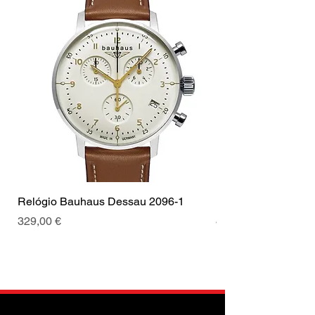
Relógio Bauhaus Dessau 2096-1
Relógio Bauhaus D
Prix
Prix
329,00 €
499,00 €