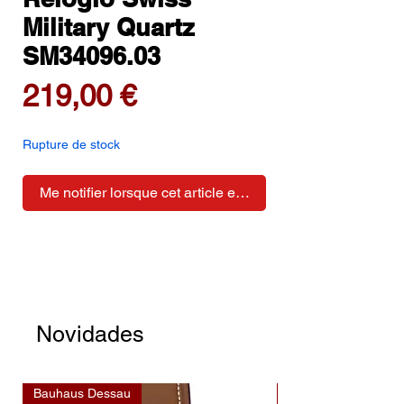
Military Quartz
SM34096.03
Prix
219,00 €
Rupture de stock
Me notifier lorsque cet article est disponible
Novidades
Bauhaus Dessau
Bauhaus Dessau