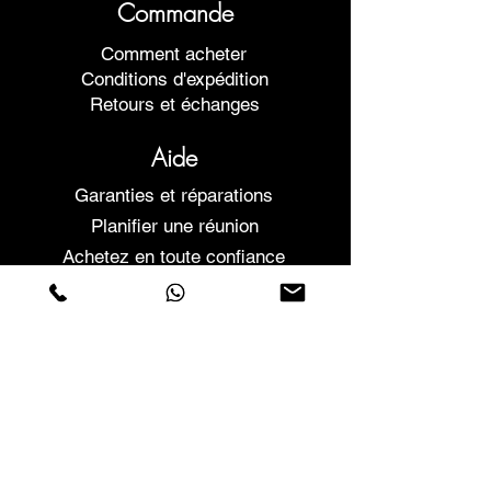
Commande
Comment acheter
Conditions d'expédition
Retours et échanges
Aide
Garanties et réparations
Planifier une réunion
Achetez en toute confiance
F.a.q.
Qui sommes-nous
À propos de nous
Déclaration de confidentialité
Termes et conditions
Politique relative aux cookies
Magasins