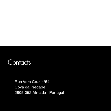
Relógio Bauhaus
Prix
499,00 €
Fortis, Iron Annie, Vostok Europe,
Contacts
Rua Vera Cruz nº54
Cova da Piedade
2805-052 Almada - Portugal