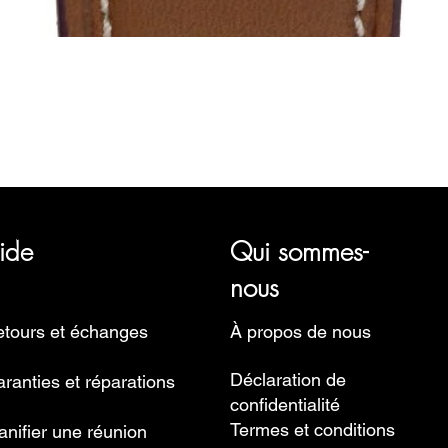
Aperçu rapide
représentant plusieurs marques horlogères, telles que Bauhaus, 
Ruhla, Martin Braun, Swiss Military, Sturmanskie et Zeppelin.
ide
Qui sommes-
nous
tours et échanges
À propos de nous
Déclaration de
ranties et réparations
confidentialité
Termes et conditions
anifier une réunion