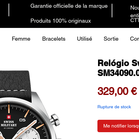
Garantie officielle de la marque
Nou
ent
CTT
Produits 100% originaux
Femme
Bracelets
Utilisé
Sortie
Con
Relógio Sw
SM34090.
329,00 €
Rupture de stock
Me notifier lorsq