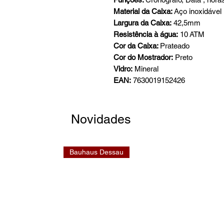
Material da Caixa:
Aço inoxidável
Largura da Caixa:
42,5mm
Resistência à água:
10 ATM
Cor da Caixa:
Prateado
Cor do Mostrador:
Preto
Vidro:
Mineral
EAN:
7630019152426
Novidades
Bauhaus Dessau