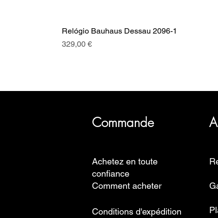
Relógio Bauhaus Dessau 2096-1
Prix
329,00 €
SRI a plus de 20 ans d'histoire, 
Commande
A
Achetez en toute
Re
confiance
Comment acheter
Ga
Pl
Conditions d'expédition