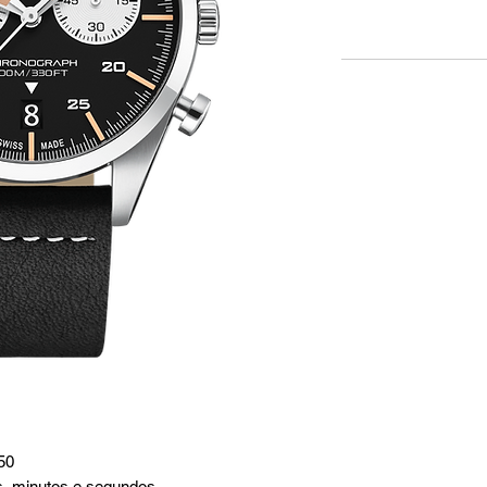
50
s, minutos e segundos