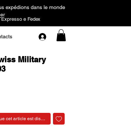
s expédions dans le monde
ier
Expresso e Fedex
tacts
iss Military
03
Prix
ue cet article est disponible