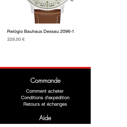
Relógio Bauhaus Dessau 2096-1
Relógio Bauhaus D
Prix
Prix
329,00 €
499,00 €
Commande
Comment acheter
Conditions d'expédition
Retours et échanges
Aide