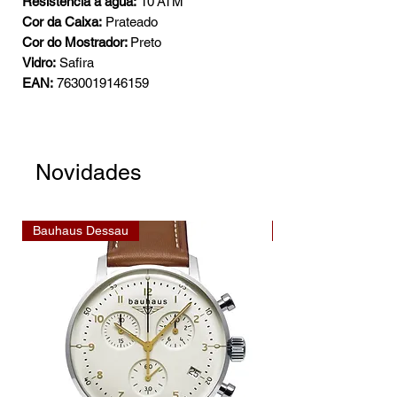
Resistência à água:
10 ATM
Cor da Caixa:
Prateado
Cor do Mostrador:
Preto
Vidro:
Safira
EAN:
7630019146159
Novidades
Bauhaus Dessau
Bauhaus Dessau