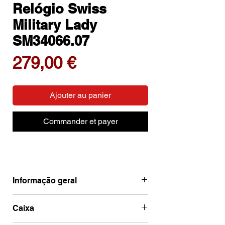
Relógio Swiss
Military Lady
SM34066.07
Prix
279,00 €
Ajouter au panier
Commander et payer
Informação geral
Ean
7630019133425
Caixa