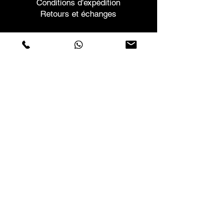
Conditions d'expédition
Retours et échanges
Aide
Garanties et réparations
Planifier une réunion
Achetez en toute confiance
F.a.q.
Qui sommes-nous
À propos de nous
Déclaration de confidentialité
Termes et conditions
Politique relative aux cookies
Magasins
Contacts