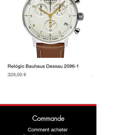
Coroa
Coroa de
Tipo de Fecho
Fecho
puxar
Cor da fivela
Prata
Relógio Bauhaus Dessau 2096-1
Relógio Bauhaus D
Prix
Prix
329,00 €
499,00 €
Commande
Comment acheter