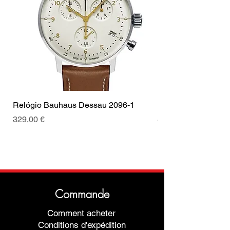
puxar
Cor da fivela
Prata
Relógio Bauhaus Dessau 2096-1
Relógio Bauhaus D
Prix
Prix
329,00 €
499,00 €
Commande
Comment acheter
Conditions d'expédition