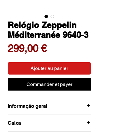
Relógio Zeppelin
Méditerranée 9640-3
Prix
299,00 €
Ajouter au panier
Commander et payer
Informação geral
Ean
4041338964035
Caixa
Marca
Zeppelin