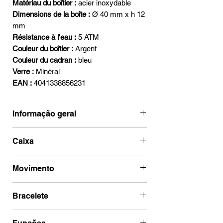
Matériau du boîtier :
acier inoxydable
Dimensions de la boîte :
Ø 40 mm x h 12
mm
Résistance à l'eau :
5 ATM
Couleur du boîtier :
Argent
Couleur du cadran :
bleu
Verre :
Minéral
EAN :
4041338856231
Informação geral
Ean
4041338856231
Caixa
Marca
Zeppelin
Código de caixa
8562-3
Movimento
Categoria
Friedrichshafen
Diâmetro
40 mm
Marca de
Miyota
Bracelete
Ano
2025
movimento
Espessura da
12 mm
Caixa
Tipo Bracelete
Couro
Tipo de Mostrador
Analógico