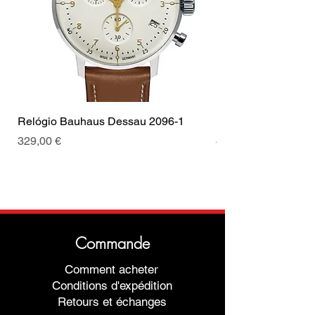
Relógio Bauhaus Dessau 2096-1
Relógio Bauhaus D
Prix
Prix
329,00 €
499,00 €
Commande
Comment acheter
Conditions d'expédition
Retours et échanges