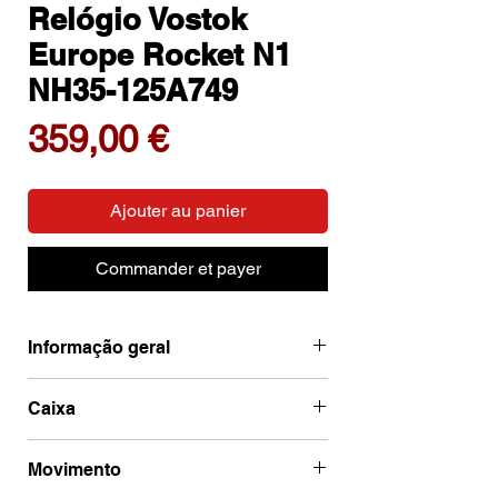
Relógio Vostok
Europe Rocket N1
NH35-125A749
Prix
359,00 €
Ajouter au panier
Commander et payer
Informação geral
Ean
4260703064273
Caixa
Marca
Vostok Europe
Código de caixa
NH35-125A749
Movimento
Categoria
N1 Rocket