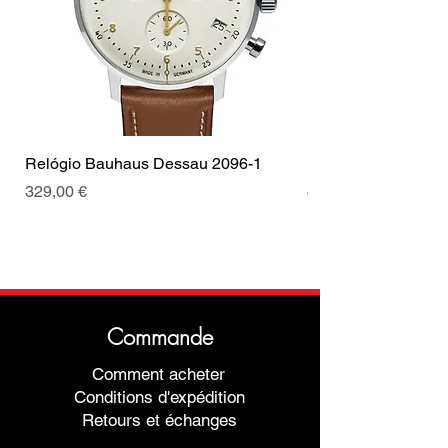
dobravel
Cor da fivela
Prata
Relógio Bauhaus Dessau 2096-1
Relógio Bauhaus D
Prix
Prix
329,00 €
499,00 €
Commande
Comment acheter
Conditions d'expédition
Retours et échanges