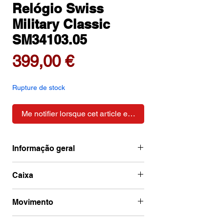
Relógio Swiss
Military Classic
SM34103.05
Prix
399,00 €
Rupture de stock
Me notifier lorsque cet article est disponible
Informação geral
Marca
Swiss Military
Caixa
Categoria
Sports
Código de caixa
SM34103.05
Movimento
Chronograph