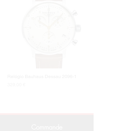
Relógio Bauhaus Dessau 2096-1
Relógio Bauhaus D
Prix
Prix
329,00 €
499,00 €
Commande