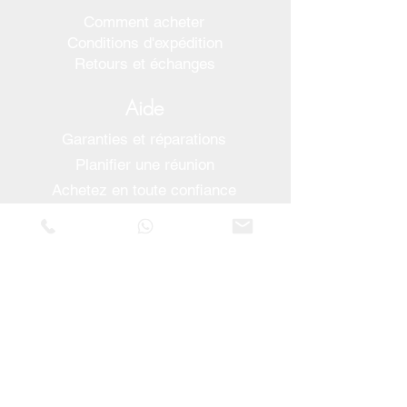
Comment acheter
Conditions d'expédition
Retours et échanges
Aide
Garanties et réparations
Planifier une réunion
Achetez en toute confiance
F.a.q.
Qui sommes-nous
À propos de nous
Déclaration de confidentialité
Termes et conditions
Politique relative aux cookies
Magasins