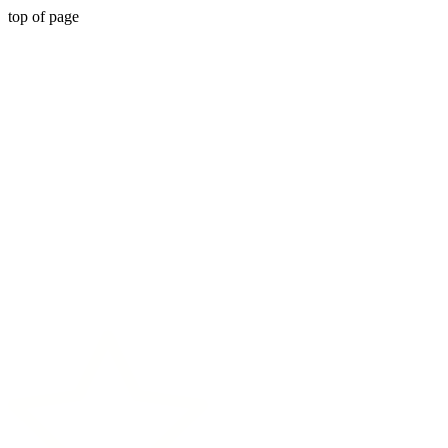
top of page
Livraisons en 48h
Rapide et sûr