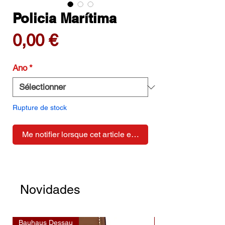
Policia Marítima
Prix
0,00 €
Ano
*
Rupture de stock
Me notifier lorsque cet article est disponible
Novidades
Bauhaus Dessau
Bauhaus Dessau