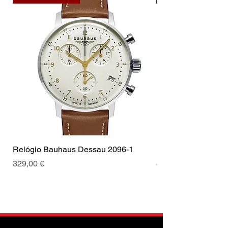
Relógio Bauhaus Dessau 2096-1
Relógio Bauhaus D
Prix
Prix
329,00 €
499,00 €