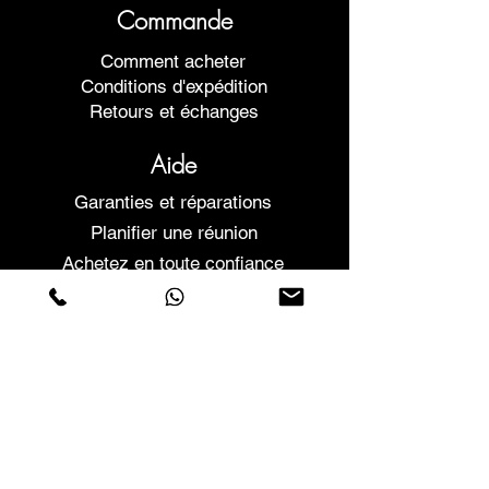
Commande
Comment acheter
Conditions d'expédition
Retours et échanges
Aide
Garanties et réparations
Planifier une réunion
Achetez en toute confiance
F.a.q.
Qui sommes-nous
À propos de nous
Déclaration de confidentialité
Termes et conditions
Politique relative aux cookies
Magasins