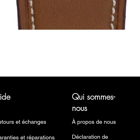
Aperçu rapide
représentant plusieurs marques horlogères, telles que Bauhaus, 
Ruhla, Martin Braun, Swiss Military, Sturmanskie et Zeppelin.
ide
Qui sommes-
nous
tours et échanges
À propos de nous
Déclaration de
ranties et réparations