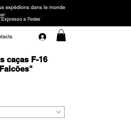
s expédions dans le monde
ier
Expresso e Fedex
tacts
os caças F-16
Falcões"
x