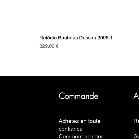
Relógio Bauhaus Dessau 2096-1
Prix
329,00 €
SRI a plus de 20 ans d'histoire, 
Commande
A
Achetez en toute
Re
confiance
Comment acheter
Ga