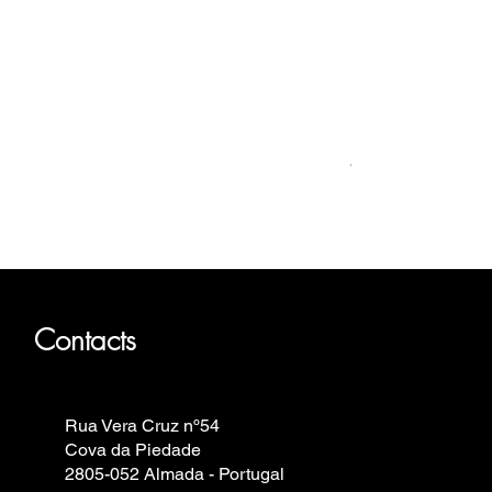
Relógio Bauhaus
Prix
499,00 €
Fortis, Iron Annie, Vostok Europe,
Contacts
Rua Vera Cruz nº54
Cova da Piedade
2805-052 Almada - Portugal