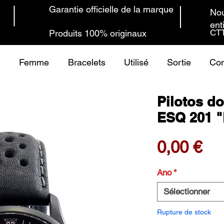
Garantie officielle de la marque
Nou
ent
CTT
Produits 100% originaux
Femme
Bracelets
Utilisé
Sortie
Con
Pilotos d
ESQ 201 "
Pri
0,00 €
Ano
*
Sélectionner
Rupture de stock