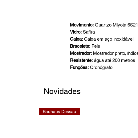
Movimento:
Quartzo Miyota 6S21
Vidro:
Safira
Caixa:
Caixa em aço inoxidável
Bracelete:
Pele
Mostrador:
Mostrador preto, índic
Resistente:
água até 200 metros
Funções:
Cronógrafo
Novidades
Bauhaus Dessau