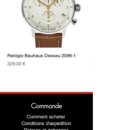
Vidro
K1 Mineral
Cor das costuras
Amarelo
Coroa
Coroa de
puxar
Tipo de Fecho
Fecho
Cor da fivela
Prata
Relógio Bauhaus Dessau 2096-1
Relógio Bauhaus D
Prix
Prix
329,00 €
499,00 €
Commande
Comment acheter
Conditions d'expédition