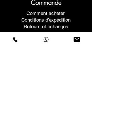
Commande
Comment acheter
Conditions d'expédition
Retours et échanges
Aide
Garanties et réparations
Planifier une réunion
Achetez en toute confiance
F.a.q.
Qui sommes-nous
À propos de nous
Déclaration de confidentialité
Termes et conditions
Politique relative aux cookies
Magasins