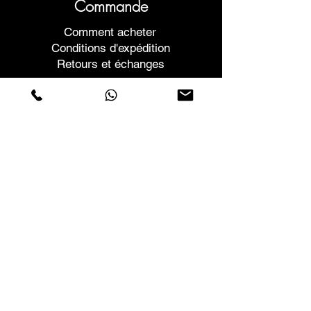
Commande
Comment acheter
Conditions d'expédition
Retours et échanges
Aide
Garanties et réparations
Planifier une réunion
Achetez en toute confiance
F.a.q.
Qui sommes-nous
À propos de nous
Déclaration de confidentialité
Termes et conditions
Politique relative aux cookies
Magasins