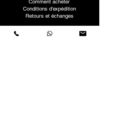
Comment acheter
Conditions d'expédition
Retours et échanges
Aide
Garanties et réparations
Planifier une réunion
Achetez en toute confiance
F.a.q.
Qui sommes-nous
À propos de nous
Déclaration de confidentialité
Termes et conditions
Politique relative aux cookies
Magasins
Contacts