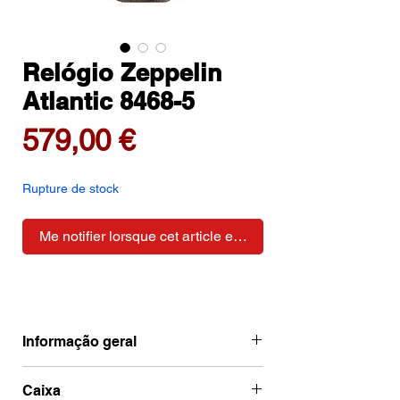
Relógio Zeppelin
Atlantic 8468-5
Prix
579,00 €
Rupture de stock
Me notifier lorsque cet article est disponible
Informação geral
Ean
4041338846850
Caixa