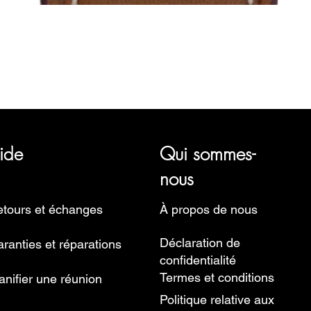
Aperçu rapide
représentant plusieurs marques horlogères, telles que Bauhaus, 
Ruhla, Martin Braun, Swiss Military, Sturmanskie et Zeppelin.
ide
Qui sommes-
nous
tours et échanges
À propos de nous
Déclaration de
ranties et réparations
confidentialité
Termes et conditions
anifier une réunion
Politique relative aux