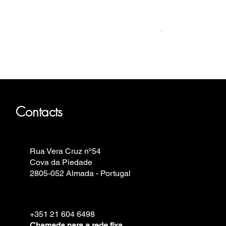
Relógio Bauhaus
Prix
499,00 €
Fortis, Iron Annie, Vostok Europe,
Contacts
Rua Vera Cruz nº54
Cova da Piedade
2805-052 Almada - Portugal
+351 21 604 6498
Chamada para a rede fixa