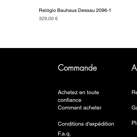
Relógio Bauhaus Dessau 2096-1
Prix
329,00 €
SRI a plus de 20 ans d'histoire, 
Commande
A
Achetez en toute
Re
confiance
Comment acheter
Ga
Pl
Conditions d'expédition
F.a.q.