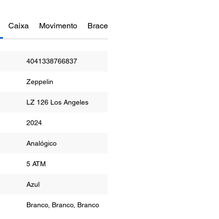
Caixa
Movimento
Bracelete
Funções
Manual do Re
4041338766837
Zeppelin
LZ 126 Los Angeles
2024
or
Analógico
ua
5 ATM
r
Azul
Branco, Branco, Branco