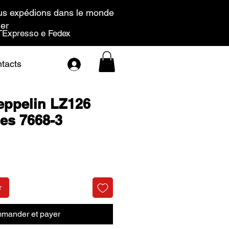
s expédions dans le monde
ier
Expresso e Fedex
tacts
eppelin LZ126
es 7668-3
Prix
r
mander et payer