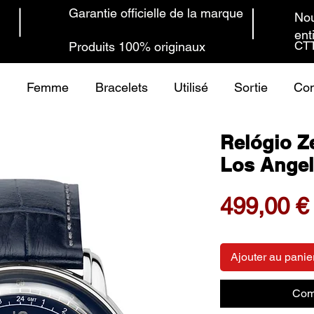
Garantie officielle de la marque
Nou
ent
CTT
Produits 100% originaux
Femme
Bracelets
Utilisé
Sortie
Con
Relógio Z
Los Angel
499,00 €
Ajouter au panie
Com