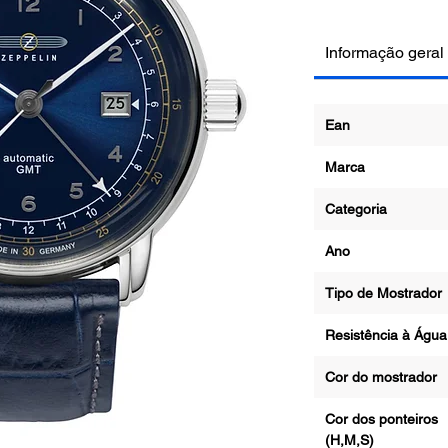
Informação geral
Ean
Marca
Categoria
Ano
Tipo de Mostrad
Resistência à Ág
Cor do mostrado
Cor dos ponteiros
(H,M,S)