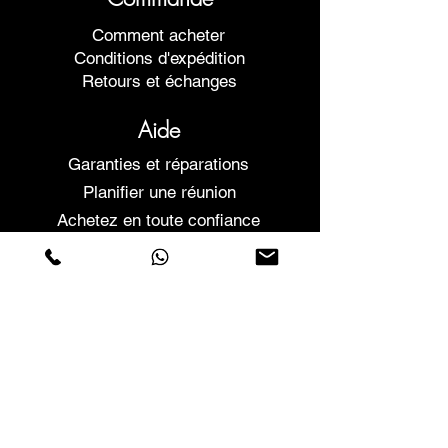
Comment acheter
Conditions d'expédition
Retours et échanges
Aide
Garanties et réparations
Planifier une réunion
Achetez en toute confiance
F.a.q.
Qui sommes-nous
À propos de nous
Déclaration de confidentialité
Termes et conditions
Politique relative aux cookies
Magasins