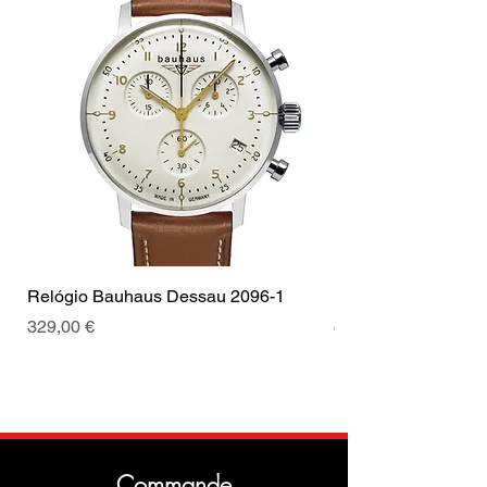
Relógio Bauhaus Dessau 2096-1
Relógio Bauhaus D
Prix
Prix
329,00 €
499,00 €
Commande