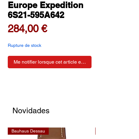
Europe Expedition
6S21-595A642
Prix
284,00 €
Rupture de stock
Me notifier lorsque cet article est disponible
Novidades
Bauhaus Dessau
Bauhaus Dessau