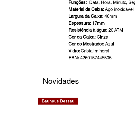
Funções:
Data, Hora, Minuto, S
Material da Caixa:
Aço inoxidável
Largura da Caixa:
46mm
Espessura:
17mm
Resistência à água:
20 ATM
Cor da Caixa:
Cinza
Cor do Mostrador:
Azul
Vidro:
Cristal mineral
EAN:
4260157445505
Novidades
Bauhaus Dessau