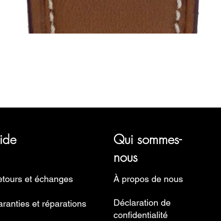
Aperçu rapide
représentant plusieurs marques horlogères, telles que Bauhaus, 
Ruhla, Martin Braun, Swiss Military, Sturmanskie et Zeppelin.
ide
Qui sommes-
nous
tours et échanges
À propos de nous
Déclaration de
ranties et réparations
confidentialité