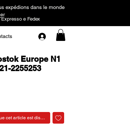
s expédions dans le monde
ier
Expresso e Fedex
tacts
ostok Europe N1
21-2255253
Prix
ue cet article est disponible