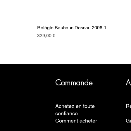
Relógio Bauhaus Dessau 2096-1
Prix
329,00 €
SRI a plus de 20 ans d'histoire, 
Commande
A
Achetez en toute
Re
confiance
Comment acheter
Ga