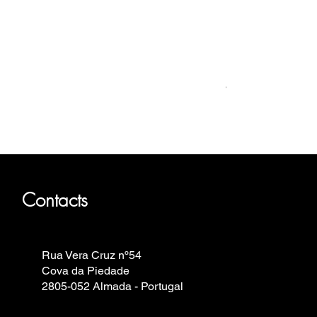
Relógio Bauhaus
Prix
499,00 €
Fortis, Iron Annie, Vostok Europe,
Contacts
Rua Vera Cruz nº54
Cova da Piedade
2805-052 Almada - Portugal