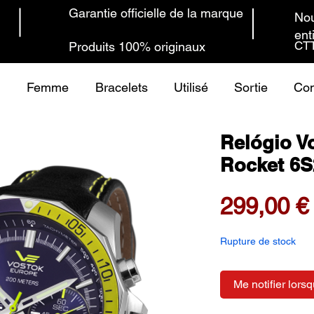
Garantie officielle de la marque
Nou
ent
CTT
Produits 100% originaux
Femme
Bracelets
Utilisé
Sortie
Con
Relógio V
Rocket 6S
299,00 €
Rupture de stock
Me notifier lorsq