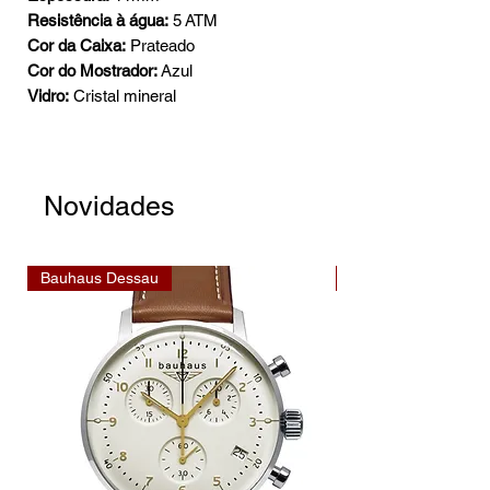
Resistência à água:
5 ATM
Cor da Caixa:
Prateado
Cor do Mostrador:
Azul
Vidro:
Cristal mineral
Novidades
Bauhaus Dessau
Bauhaus Dessau