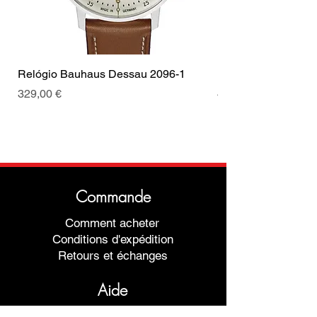
Relógio Bauhaus Dessau 2096-1
Relógio Bauhaus D
Prix
Prix
329,00 €
499,00 €
Commande
Comment acheter
Conditions d'expédition
Retours et échanges
Aide
Garanties et réparations