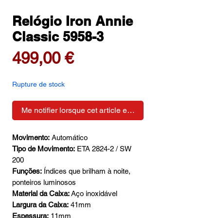
Relógio Iron Annie
Classic 5958-3
Prix
499,00 €
Rupture de stock
Me notifier lorsque cet article est disponible
Movimento:
Automático
Tipo de Movimento:
ETA 2824-2 / ​​SW
200
Funções:
Índices que brilham à noite,
ponteiros luminosos
Material da Caixa:
Aço inoxidável
Largura da Caixa:
41mm
Espessura:
11mm