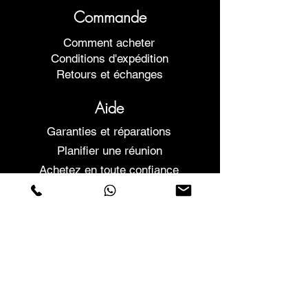
Commande
Comment acheter
Conditions d'expédition
Retours et échanges
Aide
Garanties et réparations
Planifier une réunion
Achetez en toute confiance
F.a.q.
Qui sommes-nous
À propos de nous
Déclaration de confidentialité
Termes et conditions
Politique relative aux cookies
Magasins