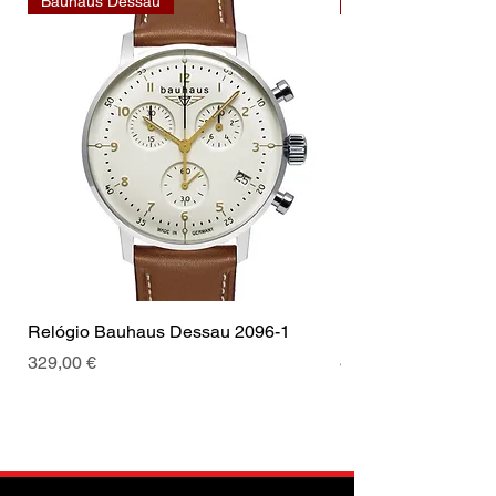
Bauhaus Dessau
Bauhaus Dessau
Relógio Bauhaus Dessau 2096-1
Relógio Bauhaus D
Prix
Prix
329,00 €
499,00 €