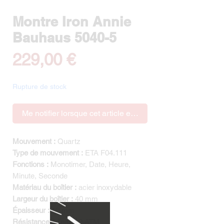
Montre Iron Annie
Bauhaus 5040-5
Prix
229,00 €
Rupture de stock
Me notifier lorsque cet article est disponible
Mouvement :
Quartz
Type de mouvement :
ETA F04.111
Fonctions :
Monotimer, Date, Heure,
Minute, Seconde
Matériau du boîtier :
acier inoxydable
Largeur du boîtier :
40 mm
Épaisseur :
10 mm
Résistance à l'eau :
3 ATM