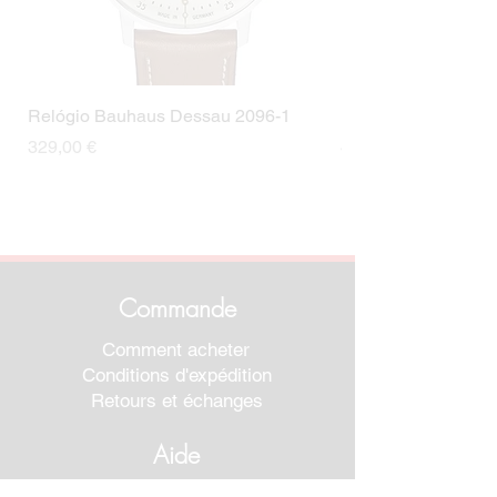
Relógio Bauhaus Dessau 2096-1
Relógio Bauhaus D
Prix
Prix
329,00 €
499,00 €
Commande
Comment acheter
Conditions d'expédition
Retours et échanges
Aide
Garanties et réparations