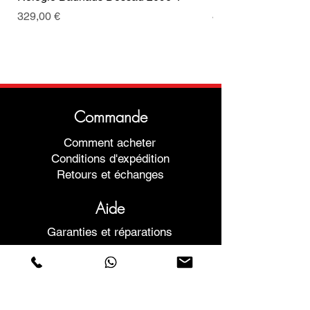
Prix
Prix
329,00 €
499,00 €
Commande
Comment acheter
Conditions d'expédition
Retours et échanges
Aide
Garanties et réparations
Planifier une réunion
Achetez en toute confiance
F.a.q.