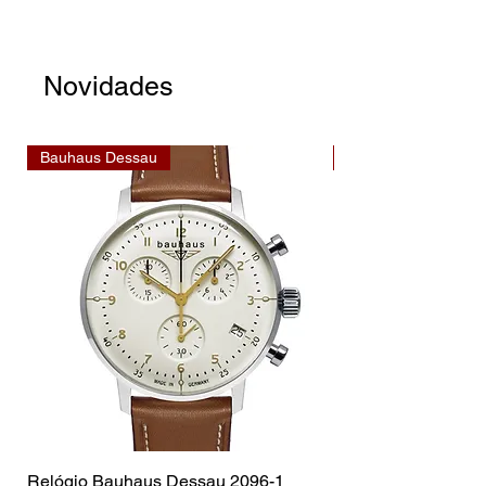
Novidades
Bauhaus Dessau
Bauhaus Dessau
Relógio Bauhaus Dessau 2096-1
Relógio Bauhaus D