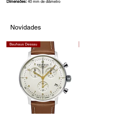
Dimensões:
40 mm de diâmetro
Novidades
Bauhaus Dessau
Bauhaus Dessau