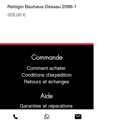
Relógio Bauhaus Dessau 2096-1
Relógio Bauhaus D
Prix
Prix
329,00 €
499,00 €
Commande
Comment acheter
Conditions d'expédition
Retours et échanges
Aide
Garanties et réparations
Planifier une réunion
Achetez en toute confiance
F.a.q.