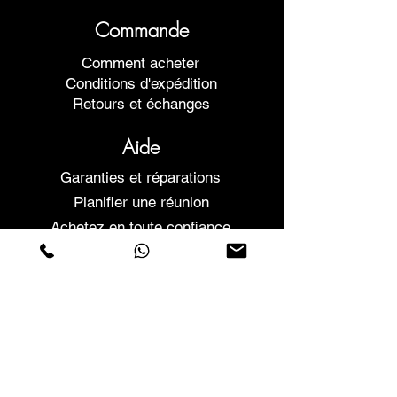
Commande
Comment acheter
Conditions d'expédition
Retours et échanges
Aide
Garanties et réparations
Planifier une réunion
Achetez en toute confiance
F.a.q.
Qui sommes-nous
À propos de nous
Déclaration de confidentialité
Termes et conditions
Politique relative aux cookies