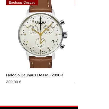
Bauhaus Dessau
Bauhaus Dessau
Relógio Bauhaus Dessau 2096-1
Relógio Bauhaus D
Prix
Prix
329,00 €
499,00 €