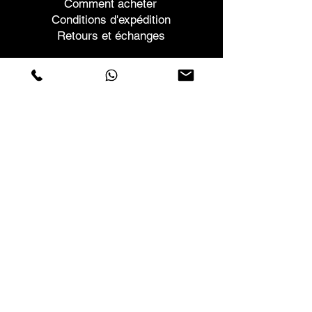
Comment acheter
Conditions d'expédition
Retours et échanges
Aide
Garanties et réparations
Planifier une réunion
Achetez en toute confiance
F.a.q.
Qui sommes-nous
À propos de nous
Déclaration de confidentialité
Termes et conditions
Politique relative aux cookies
Magasins
Contacts