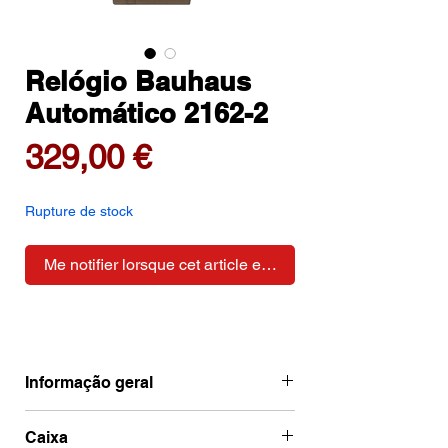
Relógio Bauhaus
Automático 2162-2
Prix
329,00 €
Rupture de stock
Me notifier lorsque cet article est disponible
Informação geral
Ean
4041338216226
Caixa