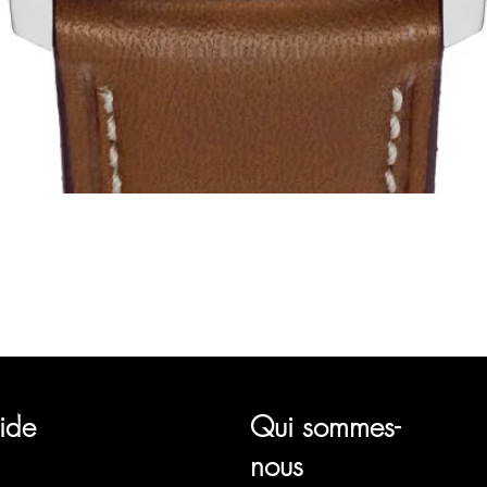
Aperçu rapide
représentant plusieurs marques horlogères, telles que Bauhaus, 
Ruhla, Martin Braun, Swiss Military, Sturmanskie et Zeppelin.
ide
Qui sommes-
nous