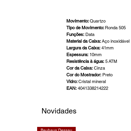
Movimento:
Quartzo
Tipo de Movimento:
Ronda 505
Funções:
Data
Material da Caixa:
Aço inoxidável
Largura da Caixa:
41mm
Espessura:
10mm
Resistência à água:
5 ATM
Cor da Caixa:
Cinza
Cor do Mostrador:
Preto
Vidro:
Cristal mineral
EAN:
4041338214222
Novidades
Bauhaus Dessau