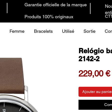
Garantie officielle de la marque
Nou
ent
CTT
Produits 100% originaux
Femme
Bracelets
Utilisé
Sortie
Con
Relógio b
2142-2
229,00 €
Ajouter au panie
Com