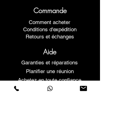
Commande
Comment acheter
Conditions d'expédition
Retours et échanges
Aide
Garanties et réparations
Planifier une réunion
Achetez en toute confiance
F.a.q.
Qui sommes-nous
À propos de nous
Déclaration de confidentialité
Termes et conditions
Politique relative aux cookies