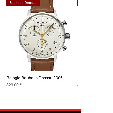
Bauhaus Dessau
Bauhaus Dessau
Relógio Bauhaus Dessau 2096-1
Relógio Bauhaus D
Prix
Prix
329,00 €
499,00 €