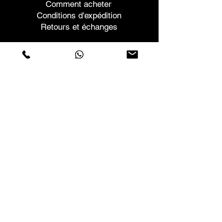
Comment acheter
Conditions d'expédition
Retours et échanges
Aide
Garanties et réparations
Planifier une réunion
Achetez en toute confiance
F.a.q.
Qui sommes-nous
À propos de nous
Déclaration de confidentialité
Termes et conditions
Politique relative aux cookies
Magasins
Contacts