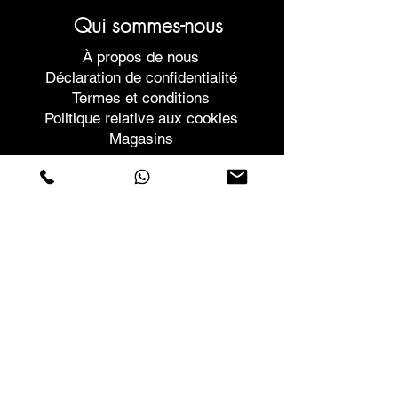
Qui sommes-nous
À propos de nous
Déclaration de confidentialité
Termes et conditions
Politique relative aux cookies
Magasins
Contacts
Rua Vera Cruz nº54
Cova da Piedade
2805-052
Almada - Portugal
+351 21 604 6498
Chamada para a rede fixa nacional
geral@sri.pt