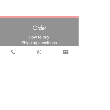
Order
How to buy
Shipping conditions
Returns and exchanges
Help
Warranties and Repairs
Schedule a Meeting
Buy with confidence
F.a.q.
Who We Are
About us