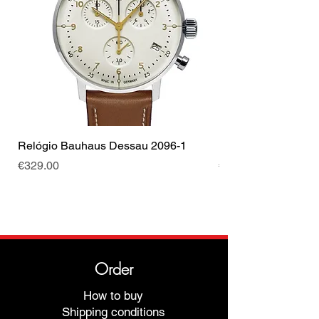
Rubis
24
Coroa
Coroa de puxar
Cor da fivela
Prateado
Relógio Bauhaus Dessau 2096-1
Relógio Bauhaus D
Price
Price
€329.00
€499.00
Order
How to buy
Shipping conditions