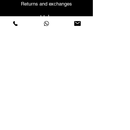
Returns and exchanges
Help
Warranties and Repairs
Schedule a Meeting
Buy with confidence
F.a.q.
Who We Are
About us
Privacy Statement
Terms and conditions
Cookies Policy
Stores
Contacts
Vera Cruz Street nº54