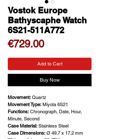
Vostok Europe
Bathyscaphe Watch
6S21-511A772
Price
€729.00
Add to Cart
Buy Now
Movement:
Quartz
Movement Type:
Miyota 6S21
Functions:
Chronograph, Date, Hour,
Minute, Second
Case Material:
Stainless Steel
Case Dimensions:
Ø 49.7 x 17.2 mm