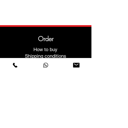
Order
How to buy
Shipping conditions
Returns and exchanges
Help
Warranties and Repairs
Schedule a Meeting
Buy with confidence
F.a.q.
Who We Are