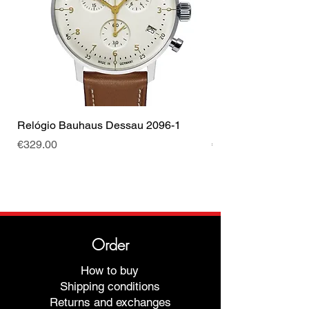
Tipo de Fecho
Fecho
Cor da fivela
Prata
Relógio Bauhaus Dessau 2096-1
Relógio Bauhaus D
Price
Price
€329.00
€499.00
Order
How to buy
Shipping conditions
Returns and exchanges