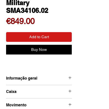
Military
SMA34106.02
Price
€849.00
Add to Cart
Buy Now
Informação geral
Ean
7630701200343
Caixa
Marca
Swiss Military
Código de caixa
SMA34106.02
Movimento