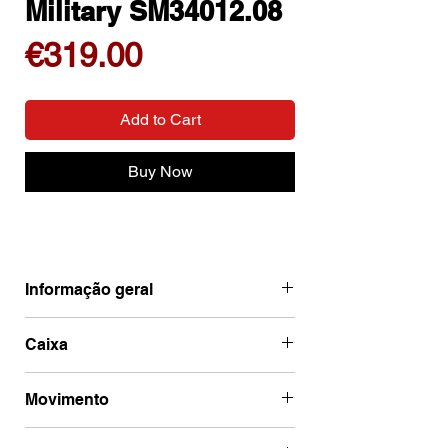
Military SM34012.08
Price
€319.00
Add to Cart
Buy Now
Informação geral
Ean
7630019106627
Caixa
Marca
Swiss Military
Código de caixa
SM34012.08
Movimento
Categoria
Quartz
Diâmetro
41 mm