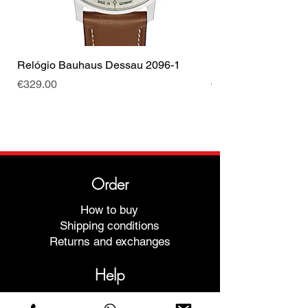
Cor da fivela
Prata
Relógio Bauhaus Dessau 2096-1
Relógio Bauhaus D
Price
Price
€329.00
€499.00
Order
How to buy
Shipping conditions
Returns and exchanges
Help
Warranties and Repairs