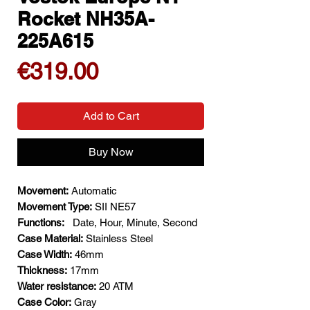
Rocket NH35A-
225A615
Price
€319.00
Add to Cart
Buy Now
Movement:
Automatic
Movement Type:
SII NE57
Functions:
Date, Hour, Minute, Second
Case Material:
Stainless Steel
Case Width:
46mm
Thickness:
17mm
Water resistance:
20 ATM
Case Color:
Gray