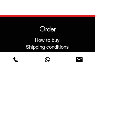
Order
How to buy
Shipping conditions
Returns and exchanges
Help
Warranties and Repairs
Schedule a Meeting
Buy with confidence
F.a.q.
Who We Are
About us