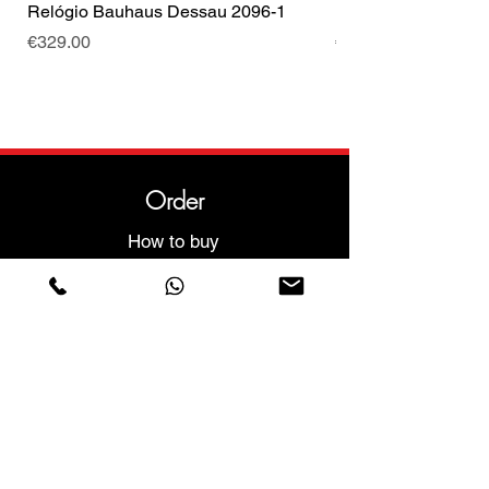
Relógio Bauhaus Dessau 2096-1
Relógio Bauhaus D
Price
Price
€329.00
€499.00
Order
How to buy
Shipping conditions
Returns and exchanges
Help
Warranties and Repairs
Schedule a Meeting
Buy with confidence
F.a.q.