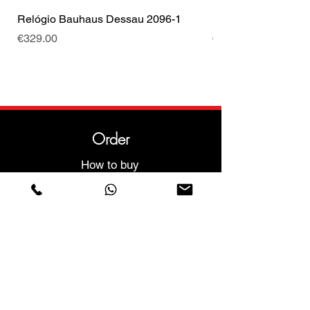
Relógio Bauhaus Dessau 2096-1
Relógio Bauhaus D
Price
Price
€329.00
€499.00
Order
How to buy
Shipping conditions
Returns and exchanges
Help
Warranties and Repairs
Schedule a Meeting
Buy with confidence
F.a.q.