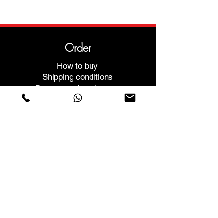
Order
How to buy
Shipping conditions
Returns and exchanges
Help
Warranties and Repairs
Schedule a Meeting
Buy with confidence
F.a.q.
Who We Are
About us