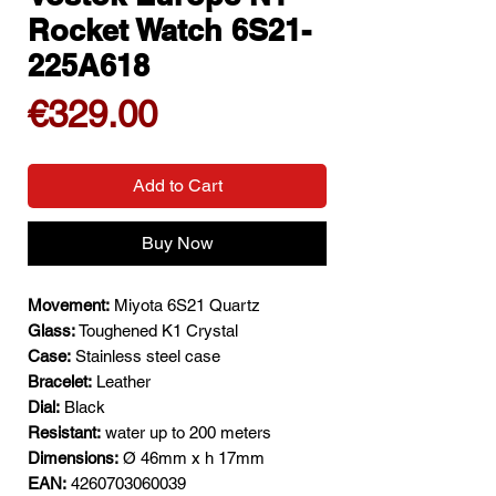
Rocket Watch 6S21-
225A618
Price
€329.00
Add to Cart
Buy Now
Movement:
Miyota 6S21 Quartz
Glass:
Toughened K1 Crystal
Case:
Stainless steel case
Bracelet:
Leather
Dial:
Black
Resistant:
water up to 200 meters
Dimensions:
Ø 46mm x h 17mm
EAN:
4260703060039