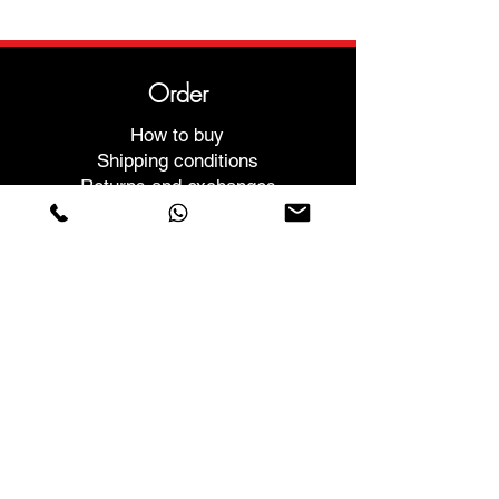
Order
How to buy
Shipping conditions
Returns and exchanges
Help
Warranties and Repairs
Schedule a Meeting
Buy with confidence
F.a.q.
Who We Are
About us
Privacy Statement