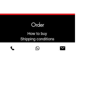
Order
How to buy
Shipping conditions
Returns and exchanges
Help
Warranties and Repairs
Schedule a Meeting
Buy with confidence
F.a.q.
Who We Are
About us