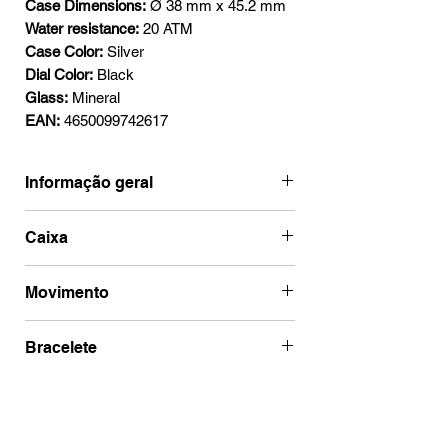
Case Dimensions:
Ø 38 mm x 45.2 mm
Water resistance:
20 ATM
Case Color:
Silver
Dial Color:
Black
Glass:
Mineral
EAN:
4650099742617
Informação geral
Marca
Sturmanskie
Caixa
Categoria
Dolphin
Código de caixa
2416-
Movimento
Automatic
7771302
Ano
2023
Marca de
Vostok
Bracelete
Diâmetro
38 x 45 mm
movimento
Tipo de Mostrador
Analógico
Espessura da Caixa
14 mm
Tipo Bracelete
Silicone
Movimento suíço
Não
Resistência à Água
20 ATM
Material
Aço
Tipo de material
Silicone
Tipo de Mostrador
Analógico